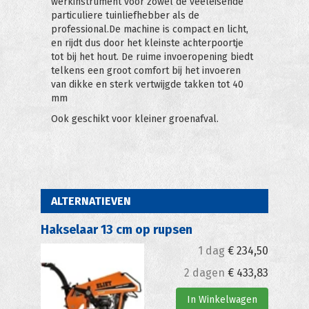
werkinstrument voor zowel de veeleisende
particuliere tuinliefhebber als de
professional.De machine is compact en licht,
en rijdt dus door het kleinste achterpoortje
tot bij het hout. De ruime invoeropening biedt
telkens een groot comfort bij het invoeren
van dikke en sterk vertwijgde takken tot 40
mm
Ook geschikt voor kleiner groenafval.
ALTERNATIEVEN
Hakselaar 13 cm op rupsen
1 dag
€
234,50
2 dagen
€
433,83
In Winkelwagen