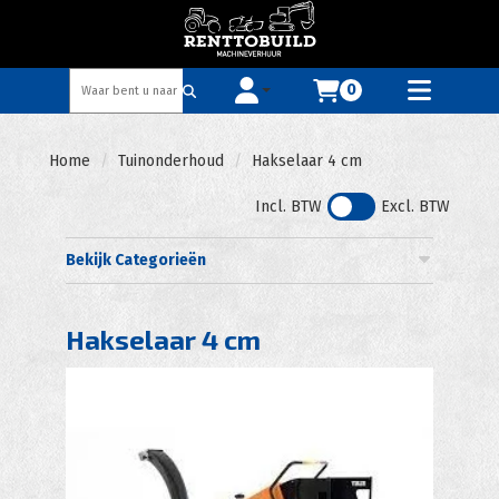
0
Toggle account dropdown
Toggle
mobile
menu
Home
Tuinonderhoud
Hakselaar 4 cm
Incl. BTW
Excl. BTW
Bekijk Categorieën
Hakselaar 4 cm