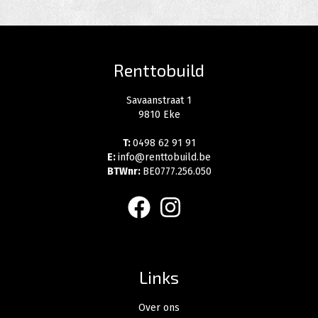
Renttobuild
Savaanstraat 1
9810 Eke
T:
0498 62 91 91
E:
info@renttobuild.be
BTWnr:
BE0777.256.050
facebook
instagram
Links
Over ons