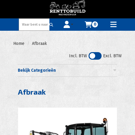
0
Toggle account dropdown
Toggle
mobile
menu
Home
Afbraak
Incl. BTW
Excl. BTW
Bekijk Categorieën
Afbraak