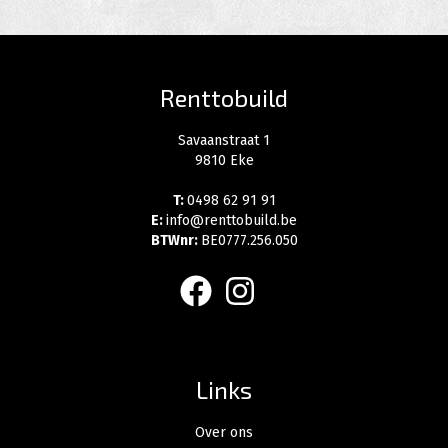
Renttobuild
Savaanstraat 1
9810 Eke
T:
0498 62 91 91
E:
info@renttobuild.be
BTWnr:
BE0777.256.050
facebook
instagram
Links
Over ons