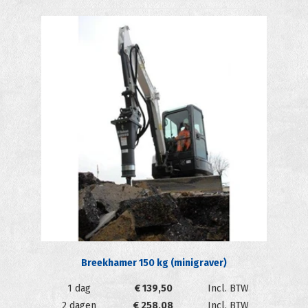
Breekhamer 150 kg (minigraver)
1 dag
€
139,50
Incl. BTW
2 dagen
€
258,08
Incl. BTW