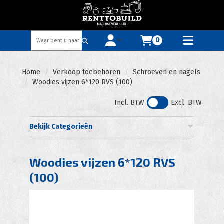
0
Toggle account dropdown
Toggle
mobile
menu
Home
Verkoop toebehoren
Schroeven en nagels
Woodies vijzen 6*120 RVS (100)
Incl. BTW
Excl. BTW
Bekijk Categorieën
Woodies vijzen 6*120 RVS
(100)