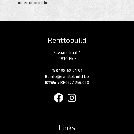
meer informatie
Renttobuild
Savaanstraat 1
9810 Eke
T:
0498 62 91 91
E:
info@renttobuild.be
BTWnr:
BE0777.256.050
facebook
instagram
Links