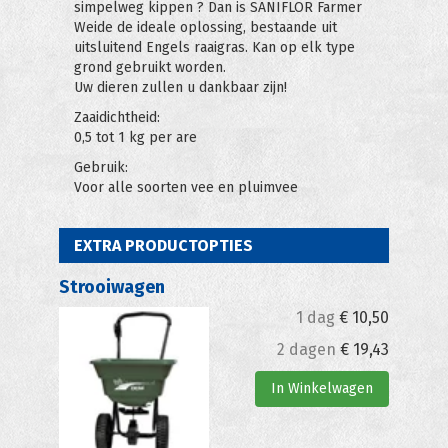
simpelweg kippen ? Dan is SANIFLOR Farmer
Weide de ideale oplossing, bestaande uit
uitsluitend Engels raaigras. Kan op elk type
grond gebruikt worden.
Uw dieren zullen u dankbaar zijn!
Zaaidichtheid:
0,5 tot 1 kg per are
Gebruik:
Voor alle soorten vee en pluimvee
EXTRA PRODUCTOPTIES
Strooiwagen
1 dag
€
10,50
2 dagen
€
19,43
In Winkelwagen