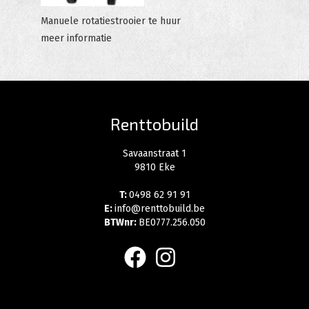
Manuele rotatiestrooier te huur
meer informatie
Renttobuild
Savaanstraat 1
9810 Eke
T:
0498 62 91 91
E:
info@renttobuild.be
BTWnr:
BE0777.256.050
facebook
instagram