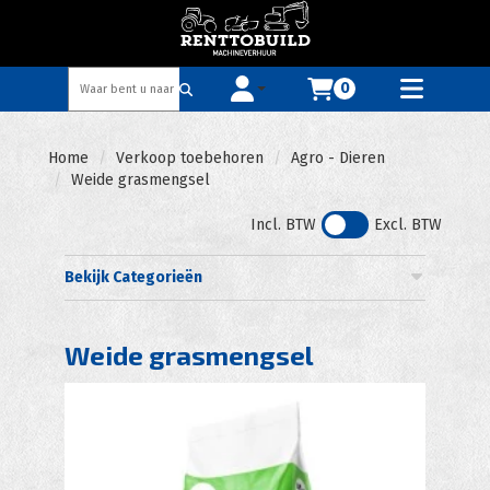
0
Toggle account dropdown
Toggle
mobile
menu
Home
Verkoop toebehoren
Agro - Dieren
Weide grasmengsel
Incl. BTW
Excl. BTW
Bekijk Categorieën
Weide grasmengsel