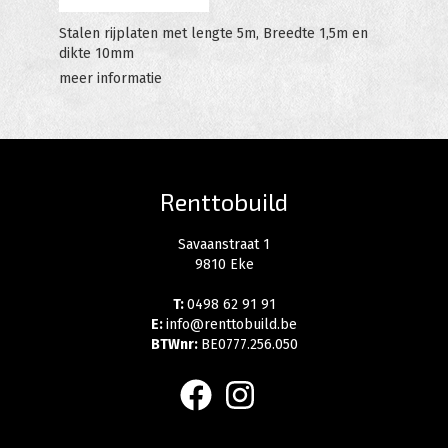
Stalen rijplaten met lengte 5m, Breedte 1,5m en
dikte 10mm
meer informatie
Renttobuild
Savaanstraat 1
9810 Eke
T:
0498 62 91 91
E:
info@renttobuild.be
BTWnr:
BE0777.256.050
facebook
instagram