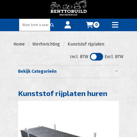
0
Toggle account dropdown
Toggle
mobile
menu
Home
Werfinrichting
Kunststof rijplaten
Incl. BTW
Excl. BTW
Bekijk Categorieën
Kunststof rijplaten huren